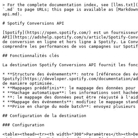
> For the complete documentation index, see [llms.txt](https://doc.commandersact.com/llms.txt). Markdown versions of documentation pages are available by appending `.md` to page URLs; this page is available as [Markdown](https://doc.commandersact.com/fr/fonctionnalites/destinations/destinations-catalog/spotify-conversions-api.md).

# Spotify Conversions API

[Spotify](https://open.spotify.com/) est un fournisseur de services de streaming musical. En utilisant cette destination, vous pouvez exploiter [Spotify Conversions API](https://adshelp.spotify.com/s/article/Spotify-Conversions-API-US?language=en_US) en tant qu'outil d'attribution tagless qui vous permet d'envoyer des événements de conversion en ligne et hors ligne à Spotify. La Conversions API est conçue pour fournir une attribution complète et de haute fidélité afin de vous aider à comprendre les performances de vos campagnes sur Spotify.

## Fonctionnalités clés

La destination Spotify Conversions API fournit les fonctionnalités clés suivantes :

* **Structure des événements**: notre [référence des événements](https://doc.commandersact.com/developers/tracking/events-reference) modèle couvre [les événements Spotify](https://developer.spotify.com/documentation/ads-api/guides#capi-setup-guide), ce qui signifie que vos données sont correctement reliées aux champs attendus de manière optimisée.
* **Mappages prédéfinis**: le mappage des données pour les destinations basées sur des événements se fait automatiquement, ce qui simplifie la saisie utilisateur.
* **Hachage automatique**: les informations sont hachées automatiquement conformément aux spécifications du partenaire.
* **: le mappage des données peut être réajusté à l'aide des champs définis dans votre datalayer.**&#x4D;appage intelligent
* **Mappage des événements**: modifiez le mappage standard entre les événements Spotify et les vôtres.
* **Prise en charge du mode batch**: envoyez plusieurs événements dans une seule requête.

## Configuration de la destination

### Configuration

<table><thead><tr><th width="300">Paramètres</th><th>Description</th></tr></thead><tbody><tr><td><code>Jeton d'accès</code></td><td><em><strong><code>Requis</code></strong></em><br>Votre jeton d'accès. Générez votre jeton dans <a href="https://adsmanager.spotify.com">Spotify Ads Manager</a>, en allant dans <code>Événements</code> → <code>Connecter la source de données</code> → <code>Conversions API</code> → <code>Générer le jeton</code> .</td></tr><tr><td><code>ID de connexion</code></td><td><em><strong><code>Requis</code></strong></em><br>L'identifiant de connexion est une clé unique attribuée à votre organisation qui vous permet d'accéder à CAPI lorsqu'il est utilisé avec le jeton d'accès. Obtenez votre identifiant dans <a href="https://adsmanager.spotify.com">Spotify Ads Manager</a>, en allant dans <code>Événements</code> → <code>Connecter la source de données</code> → <code>Conversions API</code> . Lorsque vous soumettez le formulaire, l'interface utilisateur Spotify affichera le nouvel identifiant de connexion créé (un UUID).</td></tr><tr><td><code>Mappage des événements</code></td><td>Modifiez le mappage standard entre les événements Spotify et les vôtres. Valeurs acceptées pour <code>nom de l'événement Spotify</code> : <code>VIEW</code>, <code>PRODUCT</code>, <code>CHECK_OUT</code>, <code>ADD_TO_CART</code>, <code>PURCHA