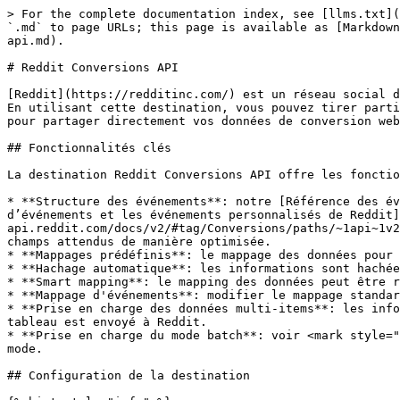
> For the complete documentation index, see [llms.txt](https://doc.commandersact.com/llms.txt). Markdown versions of documentation pages are available by appending `.md` to page URLs; this page is available as [Markdown](https://doc.commandersact.com/fr/fonctionnalites/destinations/destinations-catalog/reddit-conversions-api.md).

# Reddit Conversions API

[Reddit](https://redditinc.com/) est un réseau social d’agrégation de contenus, de notation de contenus et de forums.\
En utilisant cette destination, vous pouvez tirer parti de [Reddit Conversions API](https://ads-api.reddit.com/docs/v3/operations/Post%20Conversion%20Events) (CAPI) pour partager directement vos données de conversion web avec Reddit afin de mesurer et d’optimiser vos campagnes de performance.

## Fonctionnalités clés

La destination Reddit Conversions API offre les fonctionnalités clés suivantes :

* **Structure des événements**: notre [Référence des événements](https://doc.commandersact.com/developers/tracking/events-reference) Le modèle couvre [les types d’événements et les événements personnalisés de Reddit](https://ads-api.reddit.com/docs/v2/#tag/Conversions/paths/~1api~1v2.0~1conversions~1events~1{account_id}/post), ce qui signifie que vos données sont correctement reliées aux champs attendus de manière optimisée.
* **Mappages prédéfinis**: le mappage des données pour les destinations basées sur des événements s'effectue automatiquement, ce qui simplifie la saisie utilisateur.
* **Hachage automatique**: les informations sont hachées automatiquement conformément aux spécifications du partenaire.
* **Smart mapping**: le mapping des données peut être réajusté à l'aide des champs définis dans votre datalayer.
* **Mappage d'événements**: modifier le mappage standard entre les événements Reddit et les vôtres ou ajouter de nouveaux mappages.
* **Prise en charge des données multi-items**: les informations incluses dans le [item](https://doc.commandersact.com/developers/tracking/events-reference#item) le tableau est envoyé à Reddit.
* **Prise en charge du mode batch**: voir <mark style="color:bleu;">`Activer le mode batch`</mark> dans [Configuration](#configuration) pour plus de détails sur le mode.

## Configuration de la destination

{% hint style="info" %}
Avant de configurer cette destination, vous devez avoir accès à [Reddit Ads Manager](https://ads.reddit.com/).\
[La déduplication des événements](https://business.reddithelp.com/s/article/event-deduplication) est requise si vous utilisez le [Reddit pixel](https://business.reddithelp.com/s/article/reddit-pixel) avec cette destination. Reddit recommande de transmettre des identifiants de conversion uniques via son pixel et cette destination pour tous les événements. Plus de détails sur la déduplication Reddit sont disponibles via ce lien [LINK](https://business.reddithelp.com/s/article/event-deduplication).
{% endhint %}

### Configuration

<table><thead><tr><th width="300">Paramètres</th><th>Description</th></tr></thead><tbody><tr><td><code>jeton d’accès</code></td><td><em><strong><code>Obligatoire</code></strong></em><br>Saisissez votre jeton d’accès. Vous pouvez le trouver dans <a href="https://ads.reddit.com">Reddit Ads</a> en suivant ce lien <a href="https://ads.reddit.com">LINK</a> et, dans le menu de gauche, sélectionnez <code>Event Manager</code> → <code>Conversions API</code> et cliquez