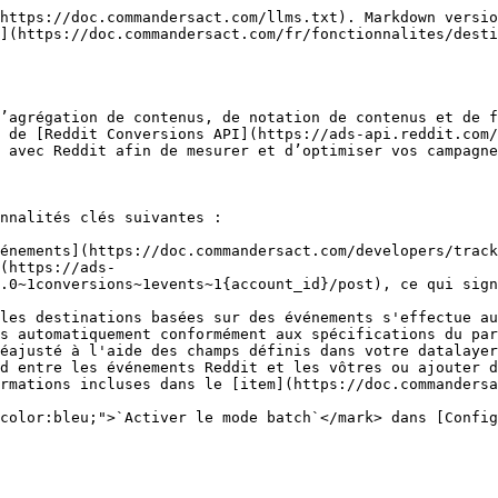
 sur <code>Generate Access Token</code> .</td></tr><tr><td><code>Pixel ID</code></td><td><em><strong><code>Obligatoire</code></strong></em><br>Saisissez l’identifiant de votre pixel. Vous pouvez le trouver dans <a href="https://ads.reddit.com">Reddit Ads</a> en suivant ce lien <a href="https://ads.reddit.com">LINK</a> et, dans le menu de gauche, sélectionnez <code>Event Manager</code> .</td></tr><tr><td><code>Activer le mode batch</code></td><td>Lorsque cette option est cochée, plusieurs enregistrements sont envoyés en une seule requête, au lieu d’être envoyés un par un.</td></tr><tr><td><code>Correspondance des événements</code></td><td>Modifier le mappage standard entre les événements Reddit et les vôtres ou ajouter de nouveaux mappages.</td></tr><tr><td><code>Mode test</code></td><td>Activez cette option uniquement pendant le test de vos paramètres. <strong>Désactiver en production !</strong></td></tr></tbody></table>

## Référence rapide

| Commanders Act Events | Événements Reddit           |
| --------------------- | --------------------------- |
| `add_to_cart`         | `ADD_TO_CART`               |
| `add_to_wishlist`     | `ADD_TO_WISHLIST`           |
| `generate_lead`       | `LEAD`                      |
| `page_view`           | `PAGE_VISIT`                |
| `purchase`            | `PURCHASE`                  |
| `search`              | `SEARCH`                    |
| `sign_up`             | `SIGN_UP`                   |
| `view_item`           | `VIEW_CONTENT`              |
| `[Tout événement]`    | `[Tout événement]` **\[1]** |

{% hint style="info" %}
**1.** Voir <mark style="color:bleu;">`Correspondance des événements`</mark> dans [Configuration](#configuration) pour plus de détails.
{% endhint %}

## Correspondances des champs

{% hint style="info" %}
Les propriétés peuvent être remappées à l'aide de notre [Mappage intelligent](https://doc.commandersact.com/features/destinations/advanced-mapping#smart-mapping) fonctionnalité.\
Toutes les propriétés Reddit sont définies dans le chemin <mark style="color:bleu;">`data.events.X`</mark> .
{% endhint %}

{% hint style="warning" %}
Reddit recommande d’activer [auto-advanced matching](https://business.reddithelp.com/s/article/automated-advanced-matching) et d’envoyer autant d’identifiants/clés de correspondance que possible afin d’améliorer la précision de l’attribution et les performances. Plus de détails sont disponibles via ce lien [LINK ](https://business.reddithelp.com/s/article/about-match-keys).
{% endhint %}

<table><thead><tr><th width="396.6685580062746">Propriétés Commanders Act</th><th>Propriétés Reddit</th></tr></thead><tbody><tr><td><code>context.event_timestamp</code></td><td><code>event_at</code></td></tr><tr><td><code>event_name</code></td><td><code>type.tracking_type</code> <strong>[1]</strong></td></tr><tr><td><p><code>partners.reddit.action_source</code></p><p><code>(context.device.type)</code></p><p><code>(type)</code></p></td><td><code>action_source</code> <strong>[2]</strong></td></tr><tr><td><code>Correspondance des événements</code></td><td><code>type.custom_event_name</code> <strong>[3]</strong></td></tr><tr><td><code>partners.reddit.click_id</code></td><td><code>click_id</code> <strong>[4]</strong></td></tr><tr><td><code>id</code></td><td><code>conversion_id</code> <strong>[5]</strong></td></tr><tr><td><code>valeur</code></td><td><code>valeur</code> <strong>[5]</strong></td></tr><tr