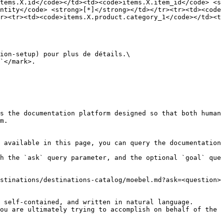
tems.X.id</code></td><td><code>items.X.item_id</code> <
ntity</code> <strong>[*]</strong></td></tr><tr><td><code
r><tr><td><code>items.X.product.category_1</code></td><t
ion-setup) pour plus de détails.\

`</mark>.

s the documentation platform designed so that both human
m.

 available in this page, you can query the documentation
h the `ask` query parameter, and the optional `goal` que
stinations/destinations-catalog/moebel.md?ask=<question>
 self-contained, and written in natural language.

ou are ultimately trying to accomplish on behalf of the 