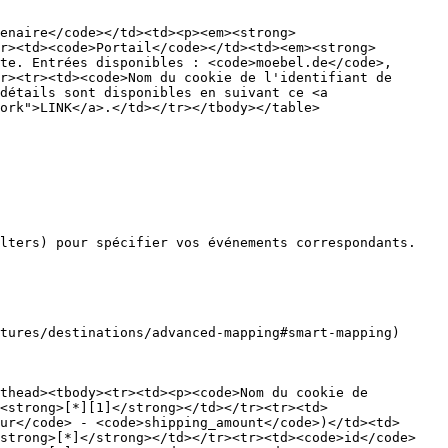
enaire</code></td><td><p><em><strong>
r><td><code>Portail</code></td><td><em><strong>
te. Entrées disponibles : <code>moebel.de</code>, 
r><tr><td><code>Nom du cookie de l'identifiant de 
détails sont disponibles en suivant ce <a 
ork">LINK</a>.</td></tr></tbody></table>

lters) pour spécifier vos événements correspondants.

tures/destinations/advanced-mapping#smart-mapping) 
thead><tbody><tr><td><p><code>Nom du cookie de 
<strong>[*][1]</strong></td></tr><tr><td>
ur</code> - <code>shipping_amount</code>)</td><td>
<strong>[*]</strong></td></tr><tr><td><code>id</code>