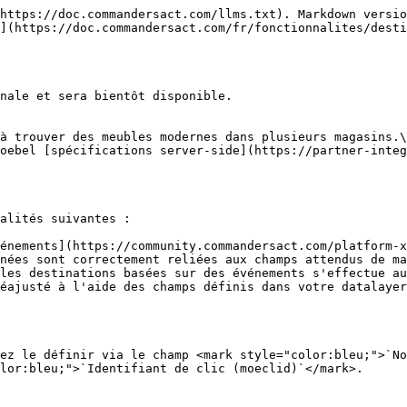
https://doc.commandersact.com/llms.txt). Markdown versio
](https://doc.commandersact.com/fr/fonctionnalites/desti
nale et sera bientôt disponible.

à trouver des meubles modernes dans plusieurs magasins.\

oebel [spécifications server-side](https://partner-integ
alités suivantes :

énements](https://community.commandersact.com/platform-x
nées sont correctement reliées aux champs attendus de ma
les destinations basées sur des événements s'effectue au
éajusté à l'aide des champs définis dans votre datalayer
ez le définir via le champ <mark style="color:bleu;">`No
lor:bleu;">`Identifiant de clic (moeclid)`</mark>.
