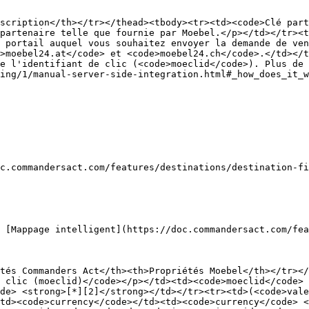
scription</th></tr></thead><tbody><tr><td><code>Clé part
partenaire telle que fournie par Moebel.</p></td></tr><t
 portail auquel vous souhaitez envoyer la demande de ven
>moebel24.at</code> et <code>moebel24.ch</code>.</td></t
e l'identifiant de clic (<code>moeclid</code>). Plus de 
ing/1/manual-server-side-integration.html#_how_does_it_w
c.commandersact.com/features/destinations/destination-fi
 [Mappage intelligent](https://doc.commandersact.com/fea
tés Commanders Act</th><th>Propriétés Moebel</th></tr></
 clic (moeclid)</code></p></td><td><code>moeclid</code> 
de> <strong>[*][2]</strong></td></tr><tr><td>(<code>vale
td><code>currency</code></td><td><code>currency</code> 