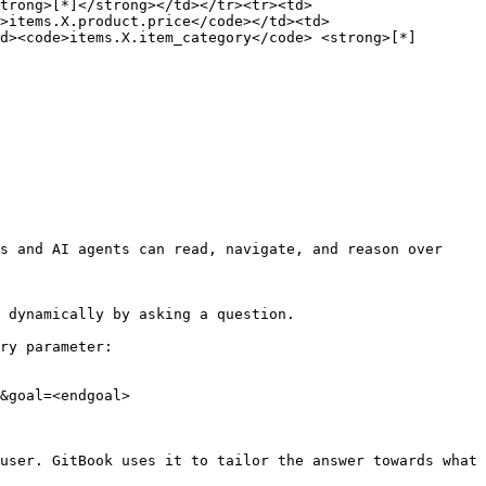
strong>[*]</strong></td></tr><tr><td>
>items.X.product.price</code></td><td>
d><code>items.X.item_category</code> <strong>[*]
s and AI agents can read, navigate, and reason over 
 dynamically by asking a question.

ry parameter:

&goal=<endgoal>

user. GitBook uses it to tailor the answer towards what 