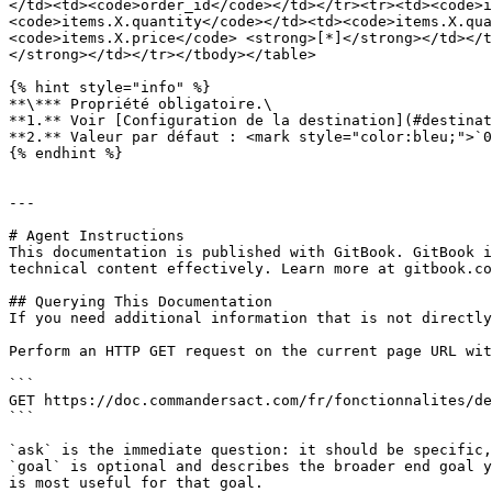
</td><td><code>order_id</code></td></tr><tr><td><code>i
<code>items.X.quantity</code></td><td><code>items.X.qua
<code>items.X.price</code> <strong>[*]</strong></td></t
</strong></td></tr></tbody></table>

{% hint style="info" %}

**\*** Propriété obligatoire.\

**1.** Voir [Configuration de la destination](#destinat
**2.** Valeur par défaut : <mark style="color:bleu;">`0
{% endhint %}

---

# Agent Instructions

This documentation is published with GitBook. GitBook i
technical content effectively. Learn more at gitbook.co
## Querying This Documentation

If you need additional information that is not directly
Perform an HTTP GET request on the current page URL wit
```

GET https://doc.commandersact.com/fr/fonctionnalites/de
```

`ask` is the immediate question: it should be specific,
`goal` is optional and describes the broader end goal y
is most useful for that goal.
