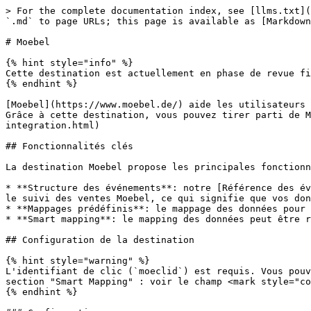
> For the complete documentation index, see [llms.txt](
`.md` to page URLs; this page is available as [Markdown
# Moebel

{% hint style="info" %}

Cette destination est actuellement en phase de revue fi
{% endhint %}

[Moebel](https://www.moebel.de/) aide les utilisateurs 
Grâce à cette destination, vous pouvez tirer parti de M
integration.html)

## Fonctionnalités clés

La destination Moebel propose les principales fonctionn
* **Structure des événements**: notre [Référence des év
le suivi des ventes Moebel, ce qui signifie que vos don
* **Mappages prédéfinis**: le mappage des données pour 
* **Smart mapping**: le mapping des données peut être r
## Configuration de la destination

{% hint style="warning" %}

L'identifiant de clic (`moeclid`) est requis. Vous pouv
section "Smart Mapping" : voir le champ <mark style="co
{% endhint %}
