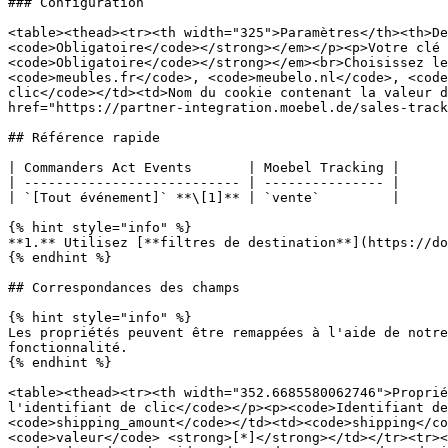
### Configuration

<table><thead><tr><th width="325">Paramètres</th><th>De
<code>Obligatoire</code></strong></em></p><p>Votre clé 
<code>Obligatoire</code></strong></em><br>Choisissez le
<code>meubles.fr</code>, <code>meubelo.nl</code>, <code
clic</code></td><td>Nom du cookie contenant la valeur d
href="https://partner-integration.moebel.de/sales-track
## Référence rapide

| Commanders Act Events       | Moebel Tracking |

| --------------------------- | --------------- |

| `[Tout événement]` **\[1]** | `vente`         |

{% hint style="info" %}

**1.** Utilisez [**filtres de destination**](https://do
{% endhint %}

## Correspondances des champs

{% hint style="info" %}

Les propriétés peuvent être remappées à l'aide de notre
fonctionnalité.

{% endhint %}

<table><thead><tr><th width="352.6685580062746">Proprié
l'identifiant de clic</code></p><p><code>Identifiant de
<code>shipping_amount</code></td><td><code>shipping</co
<code>valeur</code> <strong>[*]</strong></td></tr><tr><